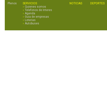
Plenos
SERVICIOS
NOTICIAS
DEPORTES
»
Quienes somos
»
Telefonos de Interes
»
Agenda
»
Guia de empresas
»
Loterias
»
Autobuses