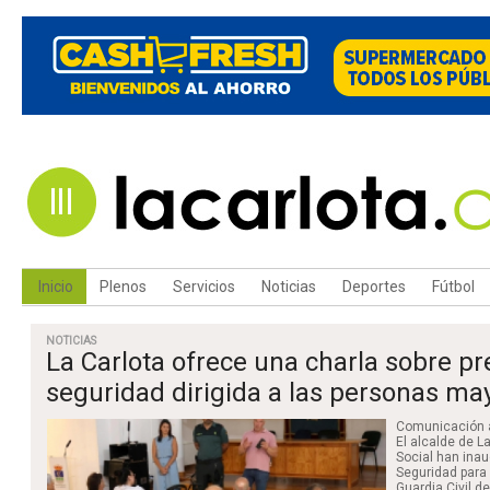
Inicio
Plenos
Servicios
Noticias
Deportes
Fútbol
NOTICIAS
La Carlota ofrece una charla sobre pr
seguridad dirigida a las personas ma
Comunicación 
El alcalde de L
Social han inau
Seguridad para
Guardia Civil d