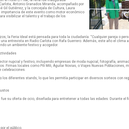
el Hotel El Pilar, la feria fue inaugurada
a Carlota, Antonio Granados Miranda, acompañado por
 Gil Gutiérrez, y la concejala de Cultura, Laura
 la importancia de este evento como motor económico
ra visibilizar el talento y el trabajo de los
, la Feria Ideal está pensada para toda la ciudadanía. “Cualquier pareja o person
n una entrevista en Radio Carlota con Rafa Guerrero. Además, este año el clima
rando un ambiente festivo y acogedor.
ctividades
ctor nupcial y festivo, incluyendo empresas de moda nupcial, fotografía, animació
s. Firmas locales como Pili Mili, Águilar Novias, o Viajes Nuevas Poblaciones, m
de celebraciones.
ndo los diferentes stands, lo que les permitía participar en diversos sorteos con 
gustos
fue su oferta de ocio, diseñada para entretener a todas las edades. Durante el 
r el público.