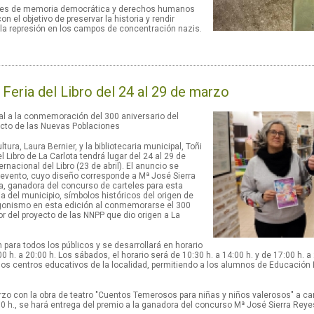
iones de memoria democrática y derechos humanos
 el objetivo de preservar la historia y rendir
la represión en los campos de concentración nazis.
 Feria del Libro del 24 al 29 de marzo
al a la conmemoración del 300 aniversario del
ecto de las Nuevas Poblaciones
tura, Laura Bernier, y la bibliotecaria municipal, Toñi
Libro de La Carlota tendrá lugar del 24 al 29 de
rnacional del Libro (23 de abril). El anuncio se
del evento, cuyo diseño corresponde a Mª José Sierra
obra, ganadora del concurso de carteles para esta
ia del municipio, símbolos históricos del origen de
agonismo en esta edición al conmemorarse el 300
or del proyecto de las NNPP que dio origen a La
para todos los públicos y se desarrollará en horario
00 h. a 20:00 h. Los sábados, el horario será de 10:30 h. a 14:00 h. y de 17:00 h. 
los centros educativos de la localidad, permitiendo a los alumnos de Educación Inf
zo con la obra de teatro "Cuentos Temerosos para niñas y niños valerosos" a car
0:00 h., se hará entrega del premio a la ganadora del concurso Mª José Sierra Re