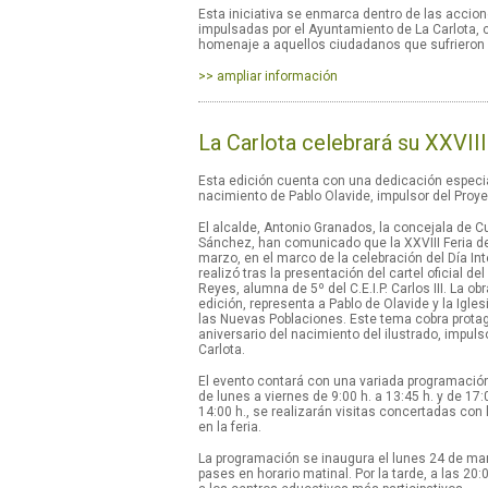
Esta iniciativa se enmarca dentro de las acc
impulsadas por el Ayuntamiento de La Carlota, con
homenaje a aquellos ciudadanos que sufrieron 
>> ampliar información
La Carlota celebrará su XXVIII
Esta edición cuenta con una dedicación especi
nacimiento de Pablo Olavide, impulsor del Proy
El alcalde, Antonio Granados, la concejala de Cul
Sánchez, han comunicado que la XXVIII Feria del 
marzo, en el marco de la celebración del Día Inte
realizó tras la presentación del cartel oficial 
Reyes, alumna de 5º del C.E.I.P. Carlos III. La 
edición, representa a Pablo de Olavide y la Igles
las Nuevas Poblaciones. Este tema cobra prot
aniversario del nacimiento del ilustrado, impuls
Carlota.
El evento contará con una variada programación 
de lunes a viernes de 9:00 h. a 13:45 h. y de 17:
14:00 h., se realizarán visitas concertadas con 
en la feria.
La programación se inaugura el lunes 24 de mar
pases en horario matinal. Por la tarde, a las 2