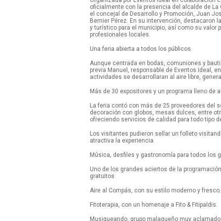
Organizada por Eventos Ideal en colaboración con 
oficialmente con la presencia del alcalde de L
el concejal de Desarrollo y Promoción, Juan José
Bernier Pérez. En su intervención, destacaron
y turístico para el municipio, así como su valor pa
profesionales locales.
Una feria abierta a todos los públicos
Aunque centrada en bodas, comuniones y bautizos
previa Manuel, responsable de Eventos Ideal, e
actividades se desarrollaran al aire libre, gene
Más de 30 expositores y un programa lleno de a
La feria contó con más de 25 proveedores del se
decoración con globos, mesas dulces, entre otro
ofreciendo servicios de calidad para todo tipo 
Los visitantes pudieron sellar un folleto visita
atractiva la experiencia.
Música, desfiles y gastronomía para todos los 
Uno de los grandes aciertos de la programación 
gratuitos:
Aire al Compás, con su estilo moderno y fresco.
Fitoterapia, con un homenaje a Fito & Fitipaldis.
Musiqueando, grupo malagueño muy aclamado po