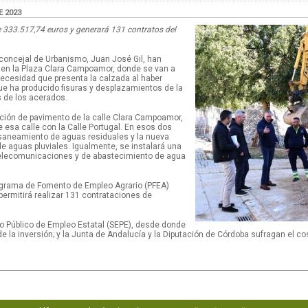
E 2023
 333.517,74 euros y generará 131 contratos del
l concejal de Urbanismo, Juan José Gil, han
o en la Plaza Clara Campoamor, donde se van a
necesidad que presenta la calzada al haber
que ha producido fisuras y desplazamientos de la
 de los acerados.
ación de pavimento de la calle Clara Campoamor,
ne esa calle con la Calle Portugal. En esos dos
 saneamiento de aguas residuales y la nueva
e aguas pluviales. Igualmente, se instalará una
telecomunicaciones y de abastecimiento de agua
ograma de Fomento de Empleo Agrario (PFEA)
permitirá realizar 131 contrataciones de
io Público de Empleo Estatal (SEPE), desde donde
 la inversión; y la Junta de Andalucía y la Diputación de Córdoba sufragan el co