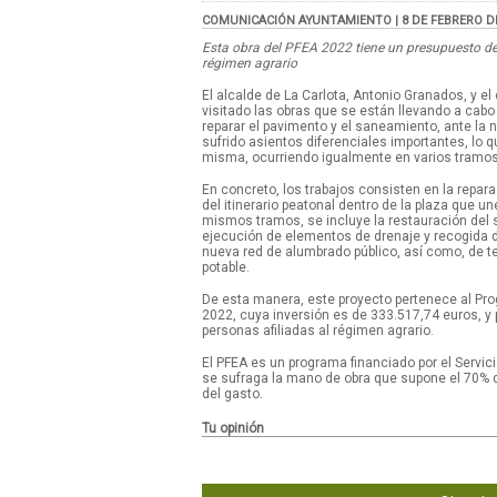
COMUNICACIÓN AYUNTAMIENTO | 8 DE FEBRERO D
Esta obra del PFEA 2022 tiene un presupuesto de
régimen agrario
El alcalde de La Carlota, Antonio Granados, y e
visitado las obras que se están llevando a cab
reparar el pavimento y el saneamiento, ante la 
sufrido asientos diferenciales importantes, lo 
misma, ocurriendo igualmente en varios tramos
En concreto, los trabajos consisten en la repar
del itinerario peatonal dentro de la plaza que u
mismos tramos, se incluye la restauración del
ejecución de elementos de drenaje y recogida d
nueva red de alumbrado público, así como, de 
potable.
De esta manera, este proyecto pertenece al Pr
2022, cuya inversión es de 333.517,74 euros, y 
personas afiliadas al régimen agrario.
El PFEA es un programa financiado por el Servic
se sufraga la mano de obra que supone el 70% de
del gasto.
Tu opinión