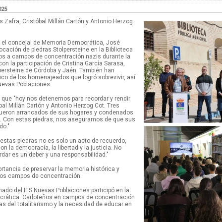
025
 Zafra, Cristóbal Millán Cartón y Antonio Herzog
n el concejal de Memoria Democrática, José
cación de piedras Stolpersteine en la Biblioteca
os a campos de concentración nazis durante la
n la participación de Cristina García Sarasa,
lpersteine de Córdoba y Jaén. También han
nico de los homenajeados que logró sobrevivir, así
uevas Poblaciones.
 que "hoy nos detenemos para recordar y rendir
al Millán Cartón y Antonio Herzog Cot. Tres
 fueron arrancados de sus hogares y condenados
s. Con estas piedras, nos aseguramos de que sus
do."
estas piedras no es solo un acto de recuerdo,
 la democracia, la libertad y la justicia. No
rdar es un deber y una responsabilidad."
ortancia de preservar la memoria histórica y
e los campos de concentración.
mnado del IES Nuevas Poblaciones participó en la
ática: Carloteños en campos de concentración
s del totalitarismo y la necesidad de educar en