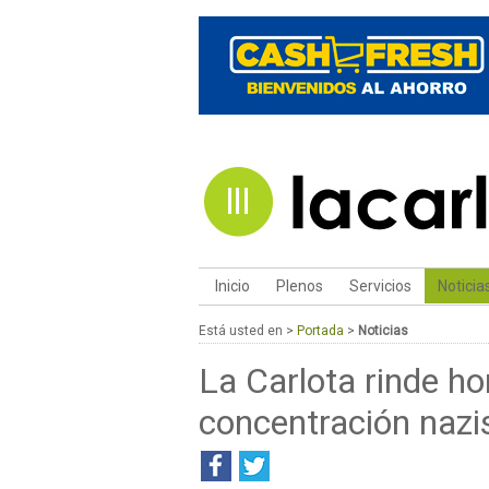
Inicio
Plenos
Servicios
Noticia
Está usted en >
Portada
>
Noticias
La Carlota rinde h
concentración nazis