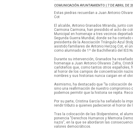
COMUNICACIÓN AYUNTAMIENTO | 7 DE ABRIL DE 2
Estas piedras recuerdan a Juan Antonio Olivares
Cot
El alcalde, Antonio Granados Miranda, junto co
Carmona Carmona, han presidido el acto de colo
Municipal en homenaje a tres vecinos deportad
Segunda Guerra Mundial, donde se ha contado co
presidenta de la Asociación Triángulo Azul Sto
asistido familiares de Antonio Herzog Cot, el ú
como alumnado de 1º de Bachillerato del IES N
Durante su intervención, Granados ha reseñado
homenaje a Juan Antonio Olivares Zafra, Cristób
carloteños que, como tantos otros españoles,
al horror de los campos de concentración nazi
nombres y sus historias nunca caigan en el olvi
Asimismo, ha destacado que "la colocación de 
sino una reafirmación de nuestro compromiso con
podemos permitir que la historia se repita. Reco
Por su parte, Cristina García ha señalado la imp
rendir tributo a quienes padecieron el horror d
Tras la colocación de las Stolpersteine, el alu
ponencia "Derechos Humanos y Memoria Democr
nazis", en la que se abordaron las consecuencia
valores democráticos.