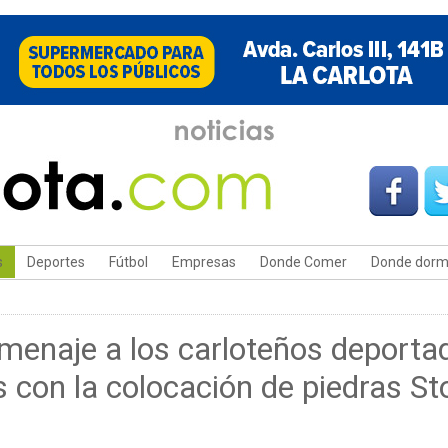
s
Deportes
Fútbol
Empresas
Donde Comer
Donde dorm
omenaje a los carloteños deport
 con la colocación de piedras St