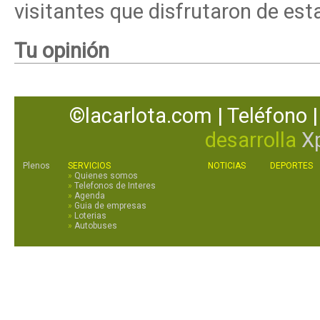
visitantes que disfrutaron de es
Tu opinión
©lacarlota.com | Teléfono |
desarrolla
X
Plenos
SERVICIOS
NOTICIAS
DEPORTES
»
Quienes somos
»
Telefonos de Interes
»
Agenda
»
Guia de empresas
»
Loterias
»
Autobuses