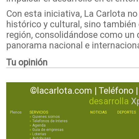
Con esta iniciativa, La Carlota 
histórico y cultural, sino también 
región, consolidándose como un de
panorama nacional e internaciona
Tu opinión
©lacarlota.com | Teléfono |
desarrolla
X
Plenos
SERVICIOS
NOTICIAS
DEPORTES
»
Quienes somos
»
Telefonos de Interes
»
Agenda
»
Guia de empresas
»
Loterias
»
Autobuses