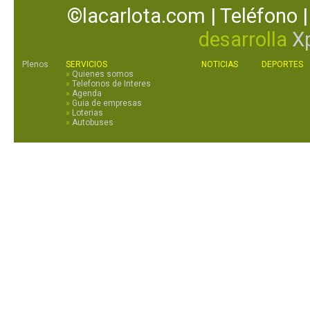
©lacarlota.com | Teléfono |
desarrolla
X
Plenos
SERVICIOS
NOTICIAS
DEPORTES
»
Quienes somos
»
Telefonos de Interes
»
Agenda
»
Guia de empresas
»
Loterias
»
Autobuses